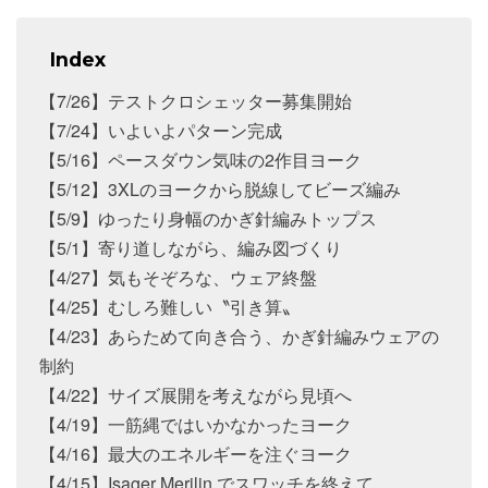
Index
【7/26】テストクロシェッター募集開始
【7/24】いよいよパターン完成
【5/16】ペースダウン気味の2作目ヨーク
【5/12】3XLのヨークから脱線してビーズ編み
【5/9】ゆったり身幅のかぎ針編みトップス
【5/1】寄り道しながら、編み図づくり
【4/27】気もそぞろな、ウェア終盤
【4/25】むしろ難しい〝引き算〟
【4/23】あらためて向き合う、かぎ針編みウェアの
制約
【4/22】サイズ展開を考えながら見頃へ
【4/19】一筋縄ではいかなかったヨーク
【4/16】最大のエネルギーを注ぐヨーク
【4/15】Isager Merilin でスワッチを終えて