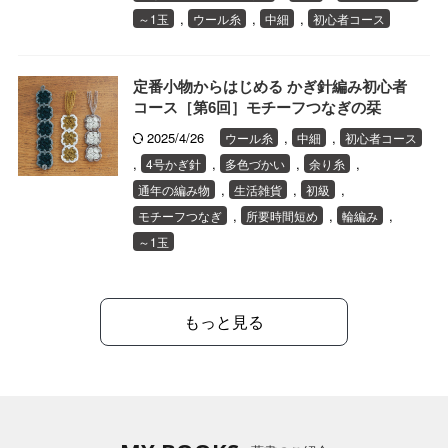
,
,
,
～1玉
ウール糸
中細
初心者コース
定番小物からはじめる かぎ針編み初心者
コース［第6回］モチーフつなぎの栞
2025/4/26
,
,
ウール糸
中細
初心者コース
,
,
,
,
4号かぎ針
多色づかい
余り糸
,
,
,
通年の編み物
生活雑貨
初級
,
,
,
モチーフつなぎ
所要時間短め
輪編み
～1玉
もっと見る