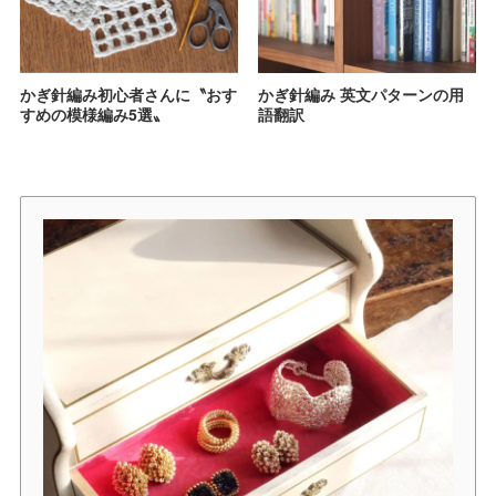
かぎ針編み初心者さんに〝おす
かぎ針編み 英文パターンの用
すめの模様編み5選〟
語翻訳