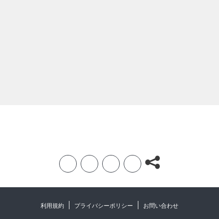
F
T
L
H
a
w
i
a
c
i
n
t
利用規約
プライバシーポリシー
お問い合わせ
e
t
e
e