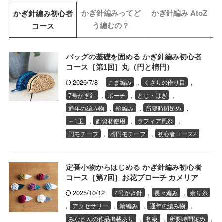
かぎ針編みってど
かぎ針編み AtoZ
かぎ針編み初心者
う編むの？
コース
バッグの基礎を固める かぎ針編み初心者
コース［第1回］丸（円と楕円）
2026/7/8
,
,
こま編み
くさりの作り目
,
,
,
7号かぎ針
ポーチ
とじ・はぎ
,
,
,
通年の編み物
輪編み
所要時間短め
,
,
,
～1玉
副資材使用
ラフィア風糸
,
,
円モチーフ
楕円モチーフ
初心者コース2
定番小物からはじめる かぎ針編み初心者
コース［第7回］お花ブローチ カメリア
2025/10/12
,
,
4号かぎ針
長々編み
余り糸
,
,
,
,
アクセサリー
輪編み
通年の編み物
,
,
,
みなさんの作品掲載あり
初級
所要時間短め