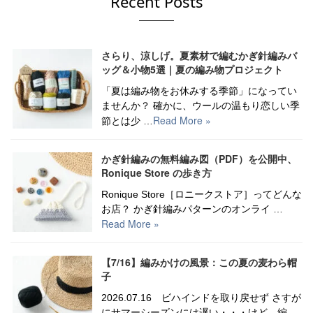
Recent Posts
さらり、涼しげ。夏素材で編むかぎ針編みバ
ッグ＆小物5選｜夏の編み物プロジェクト
「夏は編み物をお休みする季節」になってい
ませんか？ 確かに、ウールの温もり恋しい季
Read More »
節とは少 …
かぎ針編みの無料編み図（PDF）を公開中、
Ronique Store の歩き方
Ronique Store［ロニークストア］ってどんな
お店？ かぎ針編みパターンのオンライ …
Read More »
【7/16】編みかけの風景：この夏の麦わら帽
子
2026.07.16 ビハインドを取り戻せず さすが
にサマーシーズンには遅い・・・けど、編 …