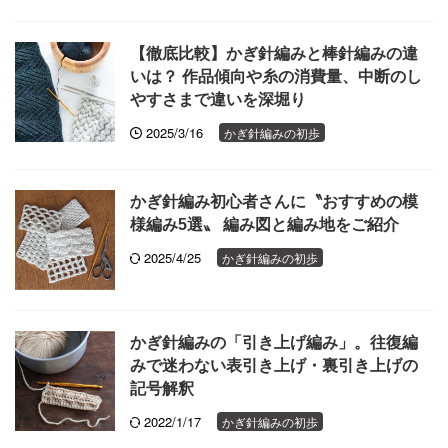
【徹底比較】かぎ針編みと棒針編みの違
いは？ 作品傾向や糸の消費量、中断のし
やすさまで違いを深堀り
2025/3/16
かぎ針編みの初歩
かぎ針編み初心者さんに〝おすすめの模
様編み5選〟 編み図と編み地をご紹介
2025/4/25
かぎ針編みの初歩
かぎ針編みの「引き上げ編み」。往復編
みで迷わない表引き上げ・裏引き上げの
記号解釈
2022/1/17
かぎ針編みの初歩