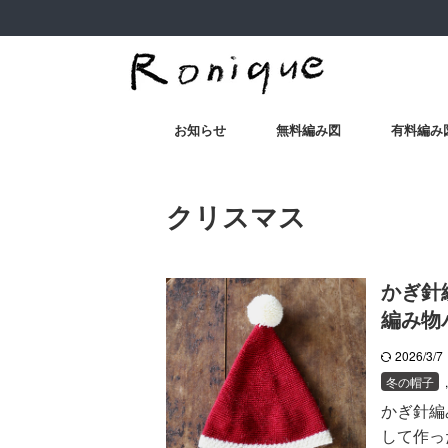
お知らせ
無料編み図
有料編み
クリスマス
かぎ針
編み物
2026/3/
冬の帽子
かぎ針編
して作っ