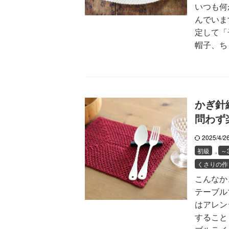
いつも何
んでいま
定して「
帽子、ち .
かぎ針
問わず
2025/4/
初級
,
～
くさりの作
こんなか
テーブル
はアレン
すること