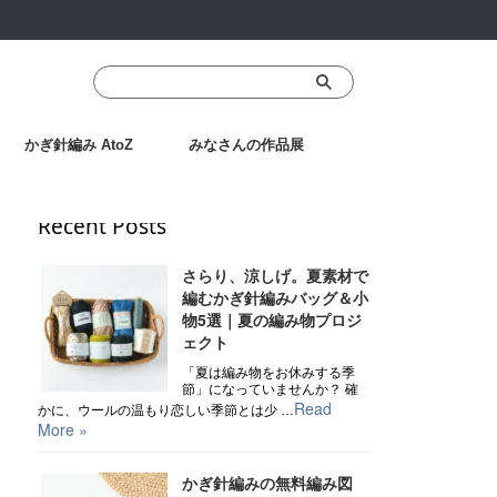
かぎ針編み AtoZ
みなさんの作品展
Recent Posts
さらり、涼しげ。夏素材で
編むかぎ針編みバッグ＆小
物5選｜夏の編み物プロジ
ェクト
「夏は編み物をお休みする季
節」になっていませんか？ 確
Read
かに、ウールの温もり恋しい季節とは少 …
More »
かぎ針編みの無料編み図