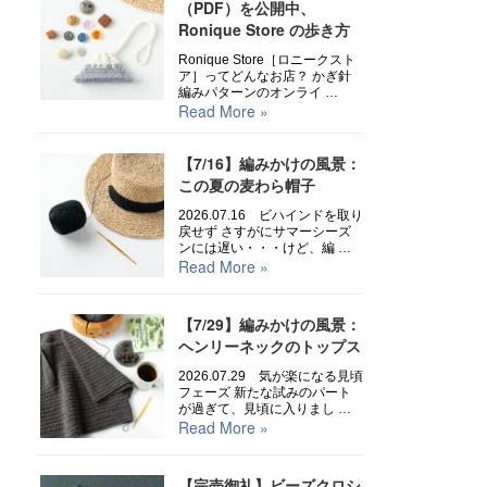
（PDF）を公開中、
Ronique Store の歩き方
Ronique Store［ロニークスト
ア］ってどんなお店？ かぎ針
編みパターンのオンライ …
Read More »
【7/16】編みかけの風景：
この夏の麦わら帽子
2026.07.16 ビハインドを取り
戻せず さすがにサマーシーズ
ンには遅い・・・けど、編 …
Read More »
【7/29】編みかけの風景：
ヘンリーネックのトップス
2026.07.29 気が楽になる見頃
フェーズ 新たな試みのパート
が過ぎて、見頃に入りまし …
Read More »
【完売御礼】ビーズクロシ