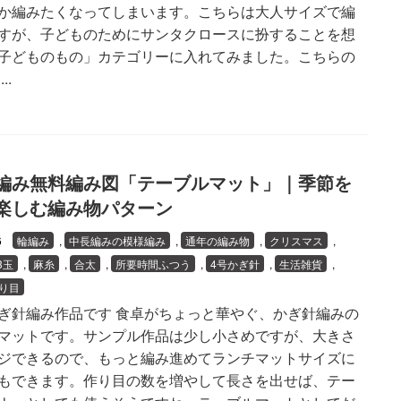
か編みたくなってしまいます。こちらは大人サイズで編
すが、子どものためにサンタクロースに扮することを想
子どものもの」カテゴリーに入れてみました。こちらの
..
編み無料編み図「テーブルマット」｜季節を
楽しむ編み物パターン
26
輪編み
,
中長編みの模様編み
,
通年の編み物
,
クリスマス
,
3玉
,
麻糸
,
合太
,
所要時間ふつう
,
4号かぎ針
,
生活雑貨
,
り目
ぎ針編み作品です 食卓がちょっと華やぐ、かぎ針編みの
マットです。サンプル作品は少し小さめですが、大きさ
ジできるので、もっと編み進めてランチマットサイズに
もできます。作り目の数を増やして長さを出せば、テー