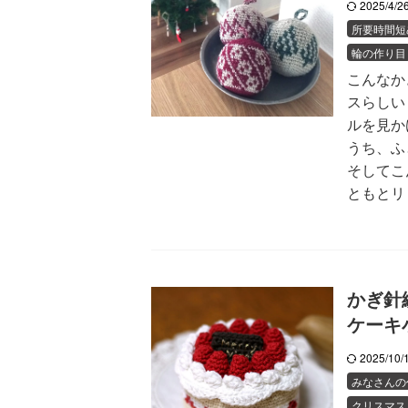
2025/4/
所要時間短
輪の作り目
こんなか
スらしい
ルを見か
うち、ふ
そしてこ
ともとリ .
かぎ針
ケーキ
2025/10
みなさんの
クリスマス