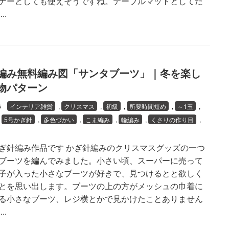
ナーとしても使えそうですね。テーブルマットとしてだ
..
編み無料編み図「サンタブーツ」｜冬を楽し
物パターン
26
インテリア雑貨
,
クリスマス
,
初級
,
所要時間短め
,
～1玉
,
,
5号かぎ針
,
多色づかい
,
こま編み
,
輪編み
,
くさりの作り目
,
ぎ針編み作品です かぎ針編みのクリスマスグッズの一つ
ブーツを編んでみました。小さい頃、スーパーに売って
子が入った小さなブーツが好きで、見つけるとと欲しく
とを思い出します。ブーツの上の方がメッシュの巾着に
る小さなブーツ、レジ横とかで見かけたことありません
..