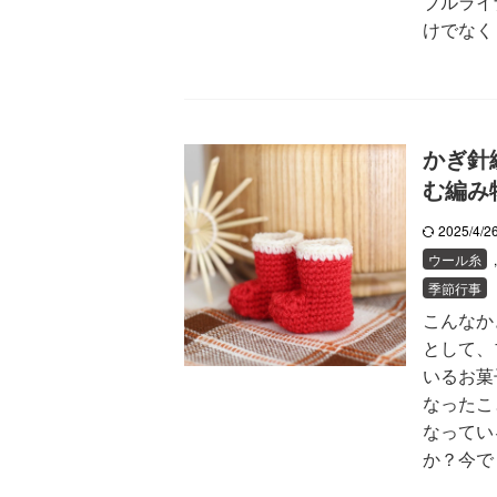
ブルライ
けでなく .
かぎ針
む編み
2025/4/
ウール糸
季節行事
こんなか
として、
いるお菓
なったこ
なってい
か？今で .