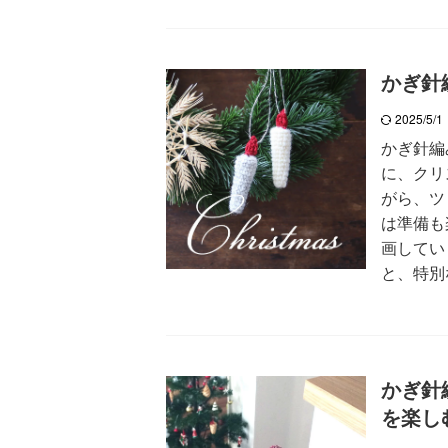
かぎ針
2025/5/
かぎ針編
に、クリ
がら、ツ
は準備も
画してい
と、特別な予
かぎ針
を楽し