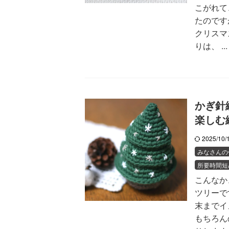
こがれて
たのです
クリスマ
りは、 ...
かぎ針
楽しむ
2025/10
みなさんの
所要時間短
こんなか
ツリーで
末までイ
もちろん