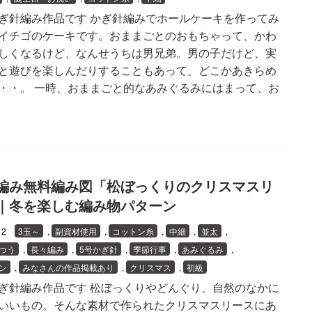
ぎ針編み作品です かぎ針編みでホールケーキを作ってみ
イチゴのケーキです。おままごとのおもちゃって、かわ
しくなるけど、なんせうちは男兄弟。男の子だけど、実
と遊びを楽しんだりすることもあって、どこかあきらめ
・・。 一時、おままごと的なあみぐるみにはまって、お
編み無料編み図「松ぼっくりのクリスマスリ
｜冬を楽しむ編み物パターン
/12
3玉～
,
副資材使用
,
コットン糸
,
中細
,
並太
,
つう
,
長々編み
,
5号かぎ針
,
季節行事
,
あみぐるみ
,
ン
,
みなさんの作品掲載あり
,
クリスマス
,
初級
ぎ針編み作品です 松ぼっくりやどんぐり、自然のなかに
いいもの。そんな素材で作られたクリスマスリースにあ