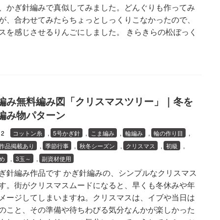
、かぎ針編みで真似してみました。どんぐりも作ってみ
が、合わせてみたらちょっとしっくりこなかったので、
スを感じさせるりんごにしました。 きらきらの松ぼっく
編み無料編み図「クリスマスツリー」｜冬を
編み物パターン
/12
コットン糸
,
5号かぎ針
,
こま編み
,
輪編み
,
輪の作り目
,
作品掲載あり
,
季節行事
,
秋冬シーズン
,
クリスマス
,
初級
,
め
,
3玉～
,
副資材使用
ぎ針編み作品です かぎ針編みの、シンプルなクリスマス
す。街がクリスマスムードになると、早くも冬休みや年
メージしてしまいますね。クリスマスは、イブや当日は
のこと、その準備や待ちわびる気分なんかが楽しかった