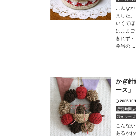
こんなか
ました。
いくてほ
はままご
きれず・
弁当の ...
かぎ針
ース」
2025/10
所要時間ふ
秋冬シーズ
こんなか
あるかわ