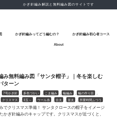
かぎ針編み解説と無料編み図のサイトです
図
かぎ針編みってどう編むの？
かぎ針編み初心者コース
About
編み無料編み図「サンタ帽子」｜冬を楽しむ
パターン
7
7号かぎ針
,
多色づかい
,
こま編み
,
輪編み
,
輪の作り目
,
,
クリスマス
,
3玉～
,
ウール糸
,
合太
,
並太
,
所要時間ふつう
みでクリスマス準備！ サンタクロースの帽子をイメージ
たかぎ針編みのキャップです。クリスマスが近づくと、