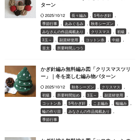
ターン
2025/10/12
,
,
長々編み
5号かぎ針
,
,
,
季節行事
あみぐるみ
秋冬シーズン
,
,
,
みなさんの作品掲載あり
クリスマス
初級
,
,
,
,
3玉～
副資材使用
コットン糸
中細
,
並太
所要時間ふつう
かぎ針編み無料編み図「クリスマスツリ
ー」｜冬を楽しむ編み物パターン
2025/10/12
,
,
秋冬シーズン
クリスマス
,
,
,
,
初級
所要時間短め
3玉～
副資材使用
,
,
,
,
コットン糸
5号かぎ針
こま編み
輪編み
,
,
輪の作り目
みなさんの作品掲載あり
季節行事