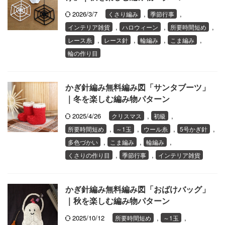
2026/3/7
,
,
くさり編み
季節行事
,
,
,
インテリア雑貨
ハロウィーン
所要時間短め
,
,
,
,
レース糸
レース針
輪編み
こま編み
輪の作り目
かぎ針編み無料編み図「サンタブーツ」
｜冬を楽しむ編み物パターン
2025/4/26
,
,
クリスマス
初級
,
,
,
,
所要時間短め
～1玉
ウール糸
5号かぎ針
,
,
,
多色づかい
こま編み
輪編み
,
,
くさりの作り目
季節行事
インテリア雑貨
かぎ針編み無料編み図「おばけバッグ」
｜秋を楽しむ編み物パターン
2025/10/12
,
,
所要時間短め
～1玉