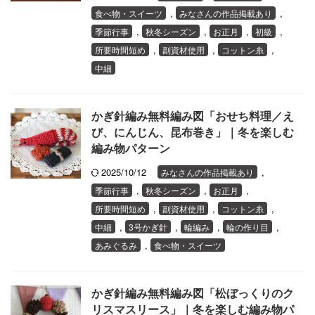
,
,
食べ物・スイーツ
みなさんの作品掲載あり
,
,
,
,
季節行事
秋冬シーズン
お正月
初級
,
,
,
所要時間短め
副資材使用
コットン糸
中細
かぎ針編み無料編み図「おせち料理／え
び、にんじん、昆布巻き」｜冬を楽しむ
編み物パターン
2025/10/12
,
みなさんの作品掲載あり
,
,
,
季節行事
秋冬シーズン
お正月
,
,
,
所要時間短め
副資材使用
コットン糸
,
,
,
,
中細
3号かぎ針
輪編み
輪の作り目
,
あみぐるみ
食べ物・スイーツ
かぎ針編み無料編み図「松ぼっくりのク
リスマスリース」｜冬を楽しむ編み物パ