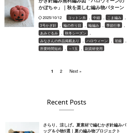
かぎ針編み無料編み図「ハロウィーンの
かぼちゃ」｜秋を楽しむ編み物パターン
2025/10/12
,
,
,
コットン糸
中細
こま編み
,
,
,
,
3号かぎ針
輪の作り目
輪編み
季節行事
,
,
あみぐるみ
秋冬シーズン
,
,
,
みなさんの作品掲載あり
ハロウィーン
初級
,
,
所要時間短め
～1玉
副資材使用
1
2
Next »
Recent Posts
さらり、涼しげ。夏素材で編むかぎ針編みバ
ッグ＆小物5選｜夏の編み物プロジェクト