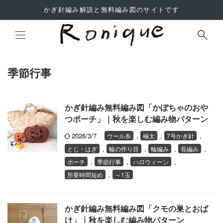
かぎ針編み解説と無料編み図のサイトです
季節行事
Site Search
かぎ針編み無料編み図「かぼちゃのおや
つポーチ」｜秋を楽しむ編み物パターン
2026/3/7
,
,
,
ウール糸
極太
7号かぎ針
,
,
,
,
とじ・はぎ
輪の作り目
輪編み
長編み
よくあるご質問
,
,
,
ポーチ
季節行事
ハロウィーン
利用規約
,
所要時間短め
～1玉
サイトマップ
かぎ針編み無料編み図「クモの巣とおば
け」｜秋を楽しむ編み物パターン