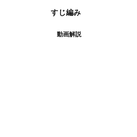
すじ編み
動画解説