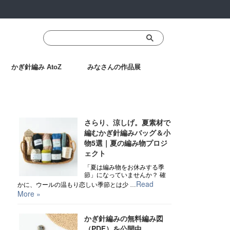
かぎ針編み AtoZ
みなさんの作品展
Recent Posts
さらり、涼しげ。夏素材で
編むかぎ針編みバッグ＆小
物5選｜夏の編み物プロジ
ェクト
「夏は編み物をお休みする季
節」になっていませんか？ 確
Read
かに、ウールの温もり恋しい季節とは少 …
More »
かぎ針編みの無料編み図
（PDF）を公開中、