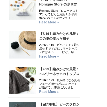
Ronique Store の歩き方
Ronique Store［ロニークスト
ア］ってどんなお店？ かぎ針
編みパターンのオンライ …
Read More »
【7/16】編みかけの風景：
この夏の麦わら帽子
2026.07.16 ビハインドを取り
戻せず さすがにサマーシーズ
ンには遅い・・・けど、編 …
Read More »
【7/29】編みかけの風景：
ヘンリーネックのトップス
2026.07.29 気が楽になる見頃
フェーズ 新たな試みのパート
が過ぎて、見頃に入りまし …
Read More »
【完売御礼】ビーズクロシ