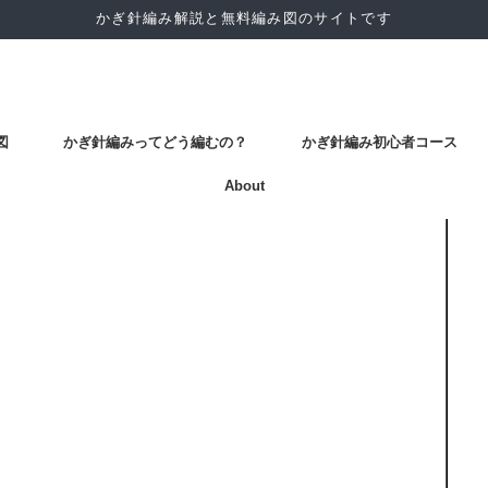
かぎ針編み解説と無料編み図のサイトです
図
かぎ針編みってどう編むの？
かぎ針編み初心者コース
About