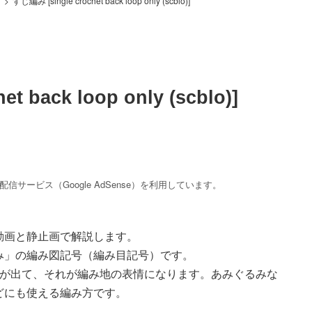
>
すじ編み [single crochet back loop only (scblo)]
t back loop only (scblo)]
サービス（Google AdSense）を利用しています。
動画と静止画で解説します。
み」の編み図記号（編み目記号）です。
じが出て、それが編み地の表情になります。あみぐるみな
どにも使える編み方です。