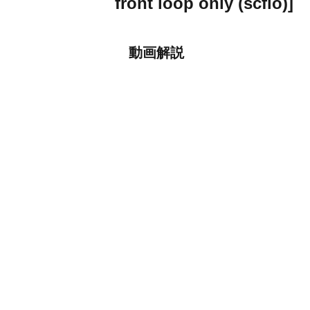
front loop only (scflo)]
動画解説