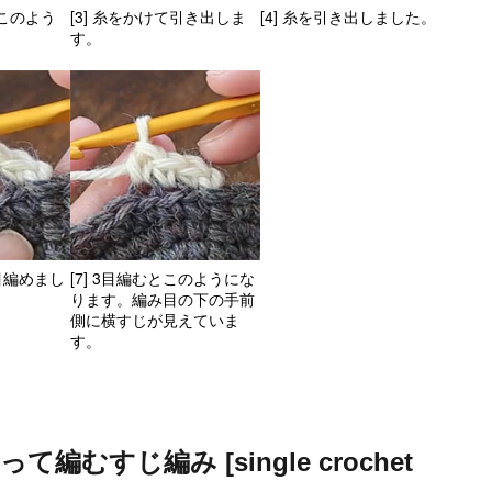
とこのよう
[3] 糸をかけて引き出しま
[4] 糸を引き出しました。
す。
1目編めまし
[7] 3目編むとこのようにな
ります。編み目の下の手前
側に横すじが見えていま
す。
むすじ編み [single crochet