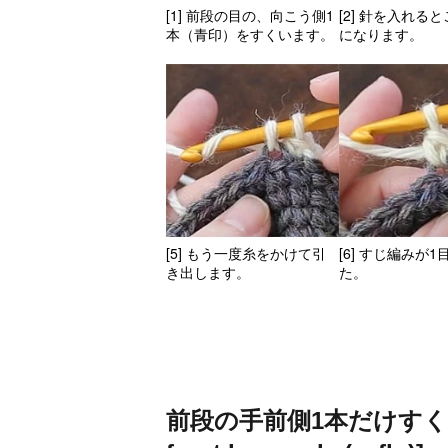
[1] 前段の目の、向こう側1
[2] 針を入れる
本（青印）をすくいます。
になります。
[5] もう一度糸をかけて引
[6] すじ編みが
き出します。
た。
前段の手前側1本だけすくって編