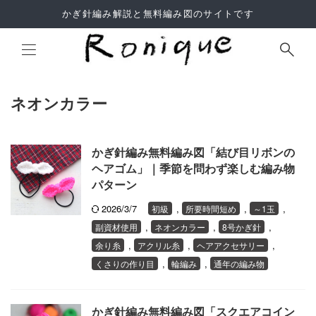
かぎ針編み解説と無料編み図のサイトです
ネオンカラー
Site Search
かぎ針編み無料編み図「結び目リボンの
ヘアゴム」｜季節を問わず楽しむ編み物
パターン
2026/3/7
,
,
,
初級
所要時間短め
～1玉
よくあるご質問
,
,
,
副資材使用
ネオンカラー
8号かぎ針
利用規約
,
,
,
余り糸
アクリル糸
ヘアアクセサリー
,
,
サイトマップ
くさりの作り目
輪編み
通年の編み物
かぎ針編み無料編み図「スクエアコイン