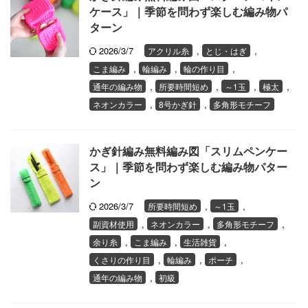
ケース」｜季節を問わず楽しむ編み物パ
ターン
2026/3/7
,
,
アクリル糸
とじ・はぎ
,
,
,
こま編み
輪編み
輪の作り目
,
,
,
,
通年の編み物
所要時間短め
～1玉
極太
,
,
ネオンカラー
8号かぎ針
多角形モチーフ
かぎ針編み無料編み図「スリムペンケー
ス」｜季節を問わず楽しむ編み物パター
ン
2026/3/7
,
,
所要時間短め
～1玉
,
,
,
副資材使用
ネオンカラー
多角形モチーフ
,
,
,
余り糸
こま編み
生活雑貨
,
,
,
くさりの作り目
輪編み
ポーチ
,
通年の編み物
初級