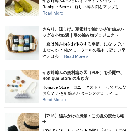
かぎ針編みレシピのオンラインショップ
Ronique Store に新しい編み図をアップし …
Read More »
さらり、涼しげ。夏素材で編むかぎ針編みバ
ッグ＆小物5選｜夏の編み物プロジェクト
「夏は編み物をお休みする季節」になってい
ませんか？ 確かに、ウールの温もり恋しい季
Read More »
節とは少 …
かぎ針編みの無料編み図（PDF）を公開中、
Ronique Store の歩き方
Ronique Store［ロニークストア］ってどんな
お店？ かぎ針編みパターンのオンライ …
Read More »
【7/16】編みかけの風景：この夏の麦わら帽
子
2026.07.16 ビハインドを取り戻せず さすが