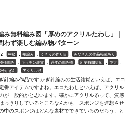
編み無料編み図「厚めのアクリルたわし」｜
問わず楽しむ編み物パターン
/12
中級
,
輪編み
,
くさりの作り目
,
みなさんの作品掲載あり
,
模様編み
,
キッチン雑貨
,
通年の編み物
,
所要時間短め
,
並太
,
8号かぎ針
,
アクリル糸
ぎ針編み作品です かぎ針編みの生活雑貨といえば、エコ
定番アイテムですよね。エコたわしといえば、アクリル
のが一般的かと思います。確かにアクリル糸って、質感
はっきりしているところなんかも、スポンジを連想させ
の中のスポンジはどんな素材でできているのだろう、と
..