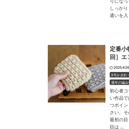
りになっ
しっかり
遣いを入 .
定番小
回］エ
2025/4/
9号かぎ針
通年の編み
初心者コ
い作品で
つポイン
さい。そ
最初の目
目は ...