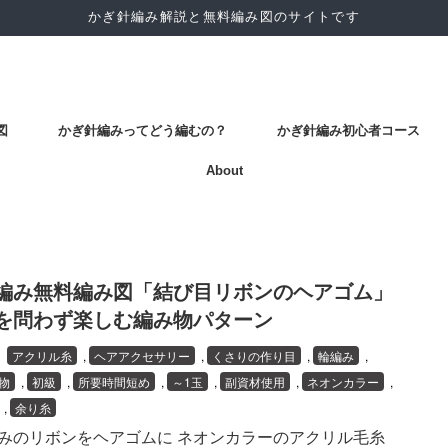
かぎ針編み解説と無料編み図のサイトです
図
かぎ針編みってどう編むの？
かぎ針編み初心者コース
About
編み無料編み図「結び目リボンのヘアゴム」
を問わず楽しむ編み物パターン
7
アクリル糸
,
ヘアアクセサリー
,
くさりの作り目
,
輪編み
,
物
,
初級
,
所要時間短め
,
～1玉
,
副資材使用
,
ネオンカラー
,
,
余り糸
みのリボンをヘアゴムに ネオンカラーのアクリル毛糸