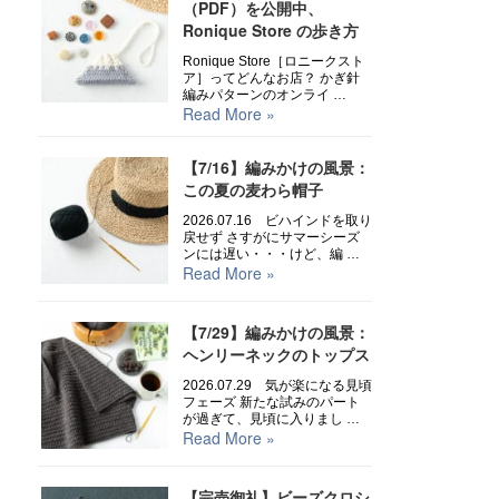
（PDF）を公開中、
Ronique Store の歩き方
Ronique Store［ロニークスト
ア］ってどんなお店？ かぎ針
編みパターンのオンライ …
Read More »
【7/16】編みかけの風景：
この夏の麦わら帽子
2026.07.16 ビハインドを取り
戻せず さすがにサマーシーズ
ンには遅い・・・けど、編 …
Read More »
【7/29】編みかけの風景：
ヘンリーネックのトップス
2026.07.29 気が楽になる見頃
フェーズ 新たな試みのパート
が過ぎて、見頃に入りまし …
Read More »
【完売御礼】ビーズクロシ