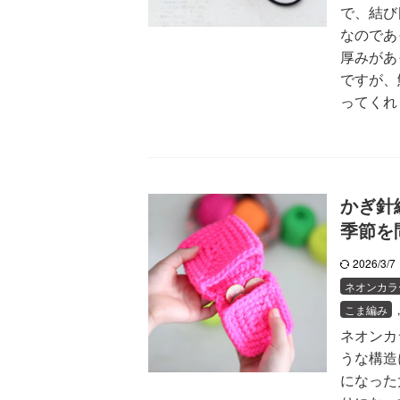
で、結び
なのであ
厚みがあ
ですが、
ってくれま 
かぎ針
季節を
2026/3/
ネオンカラ
こま編み
ネオンカ
うな構造
になった