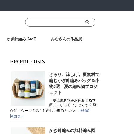
かぎ針編み AtoZ
みなさんの作品展
Recent Posts
さらり、涼しげ。夏素材で
編むかぎ針編みバッグ＆小
物5選｜夏の編み物プロジ
ェクト
「夏は編み物をお休みする季
節」になっていませんか？ 確
Read
かに、ウールの温もり恋しい季節とは少 …
More »
かぎ針編みの無料編み図