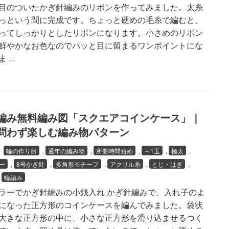
目のついたかぎ針編みのリボンを作ってみました。太糸
っという間に完成です。ちょっと硬めの毛糸で編むと、
ってしっかりとしたリボンになります。小さめのリボン
鮮やかなお色なのでパッと目に留まるワンポイントにな
...
編み無料編み図「スクエアコインケース」｜
問わず楽しむ編み物パターン
7
輪の作り目
,
通年の編み物
,
所要時間短め
,
～1玉
,
極太
,
ー
,
8号かぎ針
,
多角形モチーフ
,
アクリル糸
,
とじ・はぎ
,
,
輪編み
ラーでかぎ針編みの小銭入れ かぎ針編みで、入れ子のよ
になった正方形のコインケースを編んでみました。袋状
大きな正方形の中に、小さな正方形を滑り込ませるつく