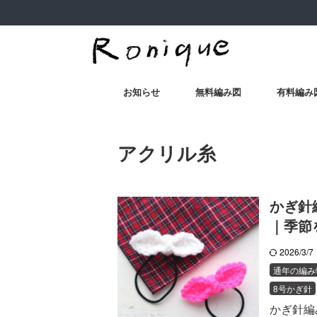
お知らせ
無料編み図
有料編み
アクリル糸
かぎ針
｜季節
2026/3/
通年の編み
8号かぎ針
かぎ針編