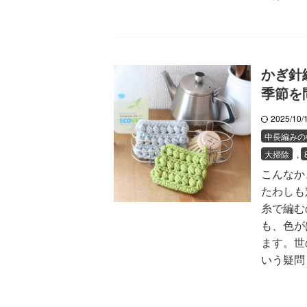
かぎ針
季節を
2025/10
中長編みの
大掃除
,
こんなか
たわしも
糸で編む
も、色が
ます。世
いう疑問 .