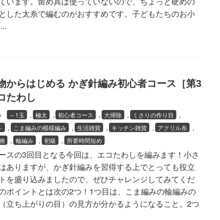
ています。留め具は使っていないので、ちょっと硬めの
とした太糸で編むのがおすすめです。子どもたちのお小
..
物からはじめる かぎ針編み初心者コース［第3
コたわし
26
～1玉
,
極太
,
初心者コース
,
大掃除
,
くさりの作り目
,
～
,
こま編みの模様編み
,
生活雑貨
,
キッチン雑貨
,
アクリル糸
,
物
,
輪編み
,
初級
,
所要時間短め
ースの3回目となる今回は、エコたわしを編みます！小さ
はありますが、かぎ針編みを習得する上でとっても役立
トを盛り込みましたので、ぜひチャレンジしてみてくだ
のポイントとは次の2つ！1つ目は、こま編みの輪編みの
（立ち上がりの目）の見方が分かるようになること。2つ