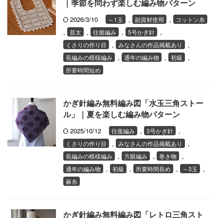
｜季節を問わず楽しむ編み物パターン
2026/3/10
,
,
～1玉
副資材使用
コットン糸
,
,
,
,
並太
往復編み
5号かぎ針
,
,
くさりの作り目
みなさんの作品掲載あり
,
,
,
長編みの模様編み
通年の編み物
初級
所要時間短め
かぎ針編み無料編み図「水玉三角ストー
ル」｜夏を楽しむ編み物パターン
2025/10/12
,
,
往復編み
3号かぎ針
,
,
くさりの作り目
みなさんの作品掲載あり
,
,
,
長編みの模様編み
方眼編み
巻き物
,
,
,
,
通年の編み物
初級
所要時間長め
～3玉
麻糸
かぎ針編み無料編み図「レトロ三角スト