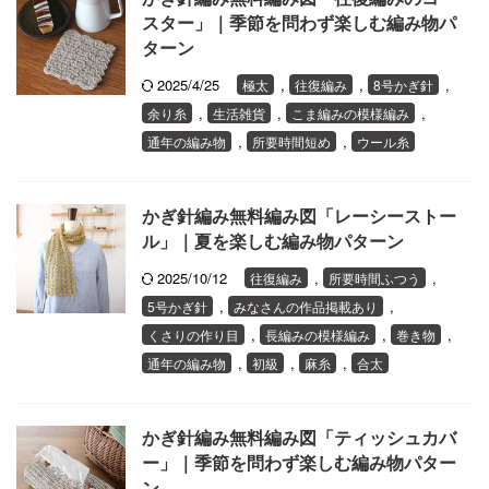
スター」｜季節を問わず楽しむ編み物パ
ターン
2025/4/25
,
,
,
極太
往復編み
8号かぎ針
,
,
,
余り糸
生活雑貨
こま編みの模様編み
,
,
通年の編み物
所要時間短め
ウール糸
かぎ針編み無料編み図「レーシーストー
ル」｜夏を楽しむ編み物パターン
2025/10/12
,
,
往復編み
所要時間ふつう
,
,
5号かぎ針
みなさんの作品掲載あり
,
,
,
くさりの作り目
長編みの模様編み
巻き物
,
,
,
通年の編み物
初級
麻糸
合太
かぎ針編み無料編み図「ティッシュカバ
ー」｜季節を問わず楽しむ編み物パター
ン