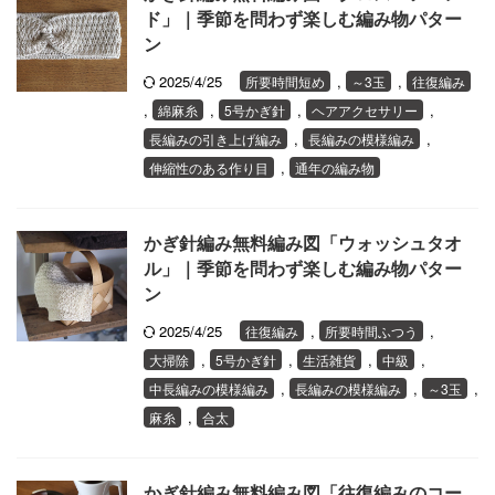
ド」｜季節を問わず楽しむ編み物パター
ン
2025/4/25
,
,
所要時間短め
～3玉
往復編み
,
,
,
,
綿麻糸
5号かぎ針
ヘアアクセサリー
,
,
長編みの引き上げ編み
長編みの模様編み
,
伸縮性のある作り目
通年の編み物
かぎ針編み無料編み図「ウォッシュタオ
ル」｜季節を問わず楽しむ編み物パター
ン
2025/4/25
,
,
往復編み
所要時間ふつう
,
,
,
,
大掃除
5号かぎ針
生活雑貨
中級
,
,
,
中長編みの模様編み
長編みの模様編み
～3玉
,
麻糸
合太
かぎ針編み無料編み図「往復編みのコー