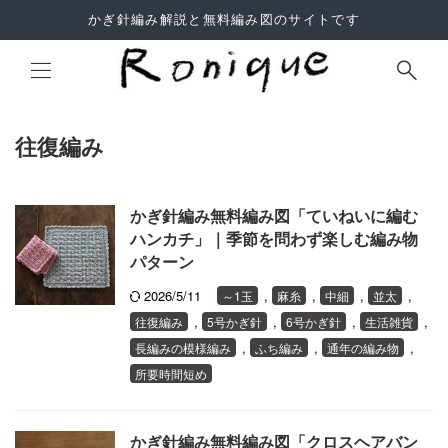
かぎ針編み解説と無料編み図のサイトです
往復編み
Site Search
かぎ針編み無料編み図「ていねいに編む
ハンカチ」｜季節を問わず楽しむ編み物
パターン
2026/5/11
,
,
,
,
～1玉
麻糸
中細
並太
よくあるご質問
,
,
,
,
往復編み
5号かぎ針
6号かぎ針
生活雑貨
利用規約
,
,
,
長編みの模様編み
ふち編み
通年の編み物
サイトマップ
所要時間短め
かぎ針編み無料編み図「クロスヘアバン