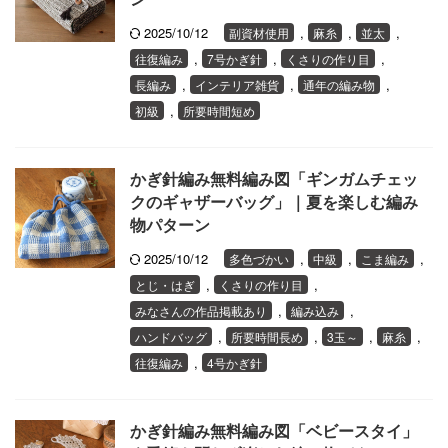
2025/10/12
,
,
,
副資材使用
麻糸
並太
,
,
,
往復編み
7号かぎ針
くさりの作り目
,
,
,
長編み
インテリア雑貨
通年の編み物
,
初級
所要時間短め
かぎ針編み無料編み図「ギンガムチェッ
クのギャザーバッグ」｜夏を楽しむ編み
物パターン
2025/10/12
,
,
,
多色づかい
中級
こま編み
,
,
とじ・はぎ
くさりの作り目
,
,
みなさんの作品掲載あり
編み込み
,
,
,
,
ハンドバッグ
所要時間長め
3玉～
麻糸
,
往復編み
4号かぎ針
かぎ針編み無料編み図「ベビースタイ」