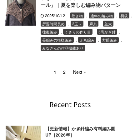
ール」｜夏を楽しむ編み物パターン
2025/10/12
,
,
,
巻き物
通年の編み物
初級
,
,
,
,
所要時間長め
3玉～
麻糸
並太
,
,
,
往復編み
くさりの作り目
5号かぎ針
,
,
,
長編みの模様編み
ふち編み
方眼編み
みなさんの作品掲載あり
1
2
Next »
Recent Posts
【更新情報】かぎ針編み有料編み図
UP［2026年］