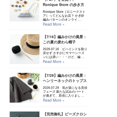
Ronique Store の歩き方
Ronique Store［ロニークスト
ア］ってどんなお店？ かぎ針
編みパターンのオンライ …
Read More »
【7/16】編みかけの風景：
この夏の麦わら帽子
2026.07.16 ビハインドを取り
戻せず さすがにサマーシーズ
ンには遅い・・・けど、編 …
Read More »
【7/29】編みかけの風景：
ヘンリーネックのトップス
2026.07.29 気が楽になる見頃
フェーズ 新たな試みのパート
が過ぎて、見頃に入りまし …
Read More »
【完売御礼】ビーズクロシ