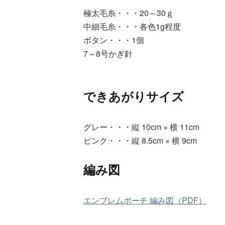
極太毛糸・・・20～30ｇ
中細毛糸・・・各色1g程度
ボタン・・・1個
7～8号かぎ針
できあがりサイズ
グレー・・・縦 10cm × 横 11cm
ピンク・・・縦 8.5cm × 横 9cm
編み図
エンブレムポーチ 編み図（PDF）