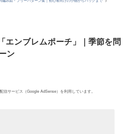
無料編み図・フリーパターン集｜初心者向けの小物からバッグまで
>
編み無料編み図「エンブレムポーチ」｜季節を問わず楽しむ編み物パターン
「エンブレムポーチ」｜季節を問
ーン
サービス（Google AdSense）を利用しています。