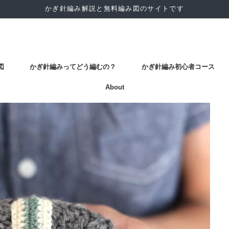
かぎ針編み解説と無料編み図のサイトです
図
かぎ針編みってどう編むの？
かぎ針編み初心者コース
About