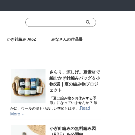
かぎ針編み AtoZ
みなさんの作品展
Recent Posts
さらり、涼しげ。夏素材で
編むかぎ針編みバッグ＆小
物5選｜夏の編み物プロジ
ェクト
「夏は編み物をお休みする季
節」になっていませんか？ 確
Read
かに、ウールの温もり恋しい季節とは少 …
More »
かぎ針編みの無料編み図
（PDF）を公開中、