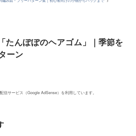
無料編み図・フリーパターン集｜初心者向けの小物からバッグまで
>
節を問わず楽しむ編み物パターン
「たんぽぽのヘアゴム」｜季節を
ターン
サービス（Google AdSense）を利用しています。
す