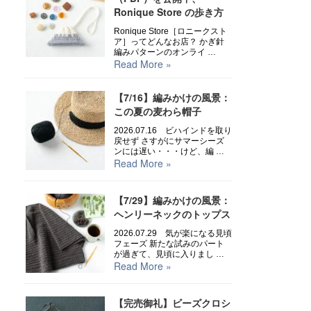
Ronique Store の歩き方
Ronique Store［ロニークスト
ア］ってどんなお店？ かぎ針
編みパターンのオンライ …
Read More »
【7/16】編みかけの風景：
この夏の麦わら帽子
2026.07.16 ビハインドを取り
戻せず さすがにサマーシーズ
ンには遅い・・・けど、編 …
Read More »
【7/29】編みかけの風景：
ヘンリーネックのトップス
2026.07.29 気が楽になる見頃
フェーズ 新たな試みのパート
が過ぎて、見頃に入りまし …
Read More »
【完売御礼】ビーズクロシ