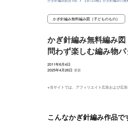
かぎ針編み総合Top
>
【全123種】かぎ針編みの
かぎ針編み無料編み図［子どものもの］
>
かぎ針編み無料編み図「たんぽぽのヘアゴム」｜季
かぎ針編み無料編み図［子どものもの］
かぎ針編み無料編み図
問わず楽しむ編み物パ
2011年6月4日
2025年4月26日
※当サイトでは、アフィリエイト広告および広告配信
こんなかぎ針編み作品で