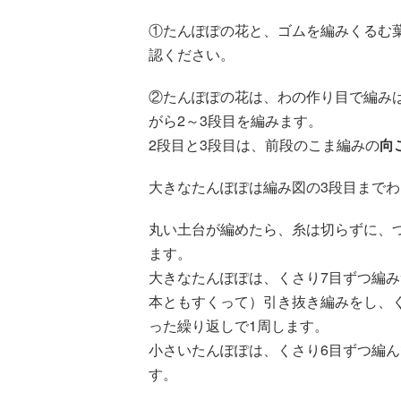
①たんぽぽの花と、ゴムを編みくるむ
認ください。
②たんぽぽの花は、わの作り目で編みは
がら2～3段目を編みます。
2段目と3段目は、前段のこま編みの
向
大きなたんぽぽは編み図の3段目までわ
丸い土台が編めたら、糸は切らずに、
ます。
大きなたんぽぽは、くさり7目ずつ編み
本ともすくって）引き抜き編みをし、
った繰り返しで1周します。
小さいたんぽぽは、くさり6目ずつ編ん
す。