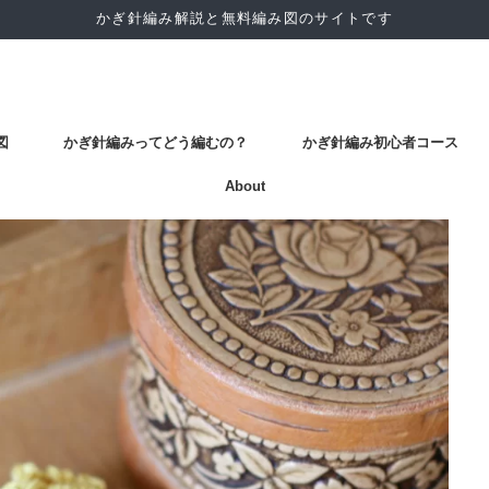
かぎ針編み解説と無料編み図のサイトです
図
かぎ針編みってどう編むの？
かぎ針編み初心者コース
About