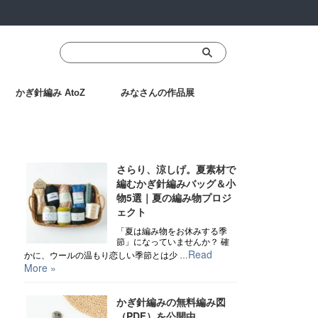
かぎ針編み AtoZ
みなさんの作品展
Recent Posts
さらり、涼しげ。夏素材で
編むかぎ針編みバッグ＆小
物5選｜夏の編み物プロジ
ェクト
「夏は編み物をお休みする季
節」になっていませんか？ 確
Read
かに、ウールの温もり恋しい季節とは少 …
More »
かぎ針編みの無料編み図
（PDF）を公開中、