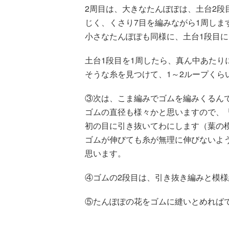
2周目は、大きなたんぽぽは、土台2段
じく、くさり7目を編みながら1周しま
小さなたんぽぽも同様に、土台1段目に
土台1段目を1周したら、真ん中あたり
そうな糸を見つけて、1～2ループくら
③次は、こま編みでゴムを編みくるん
ゴムの直径も様々かと思いますので、
初の目に引き抜いてわにします（葉の模
ゴムが伸びても糸が無理に伸びないよ
思います。
④ゴムの2段目は、引き抜き編みと模様
⑤たんぽぽの花をゴムに縫いとめれば