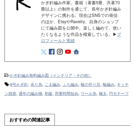
かぎ針編み作家。書籍（著書5冊、共著70
o
e
a
冊以上）の制作を通じて、長年かぎ針編み
デザインに携わる。現在はSNSでの発信
o
r
のほか、EtsyやRavelry、自身のショップ
k
にて編み図を公開中。楽しく編めて、使い
たくなるような作品を模索している。▶
プ
ロフィールと実績
-
かぎ針編み無料編み図［インテリア・その他］
-
8号かぎ針
,
余り糸
,
こま編み
,
ふち編み
,
輪の作り目
,
輪編み
,
キッチ
ン雑貨
,
通年の編み物
,
初級
,
所要時間短め
,
ウール糸
,
極太
,
円モチーフ
おすすめの関連記事