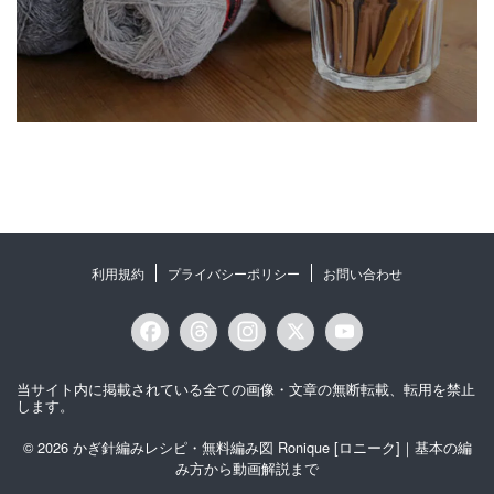
利用規約
プライバシーポリシー
お問い合わせ
F
T
I
X
Y
a
h
n
o
当サイト内に掲載されている全ての画像・文章の無断転載、転用を禁止
c
r
s
u
します。
e
e
t
T
© 2026 かぎ針編みレシピ・無料編み図 Ronique [ロニーク]｜基本の編
み方から動画解説まで
b
a
a
u