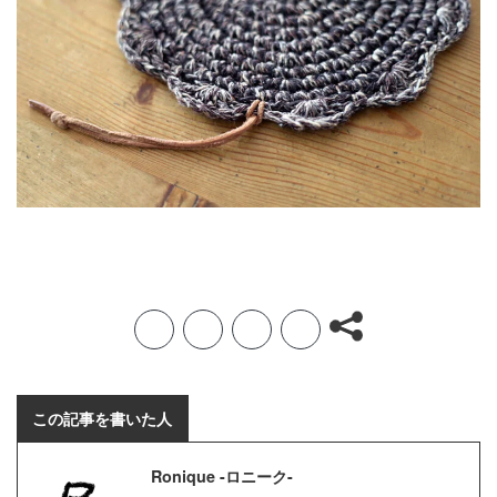
F
T
L
H
a
w
i
a
c
i
n
t
この記事を書いた人
e
t
e
e
Ronique -ロニーク-
b
t
n