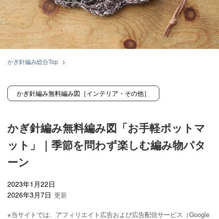
かぎ針編み総合Top
>
【全123種】かぎ針編みの無料編み図・フリーパターン集｜初心者向けの小
物からバッグまで
かぎ針編み無料編み図［インテリア・その他］
>
かぎ針編み無料編み図［インテリア・その他］
>
かぎ針編み無料編み図「お手軽ポットマット」｜季節を問わず楽しむ編み物
かぎ針編み無料編み図「お手軽ポットマ
パターン
ット」｜季節を問わず楽しむ編み物パタ
ーン
2023年1月22日
2026年3月7日
※当サイトでは、アフィリエイト広告および広告配信サービス（Google