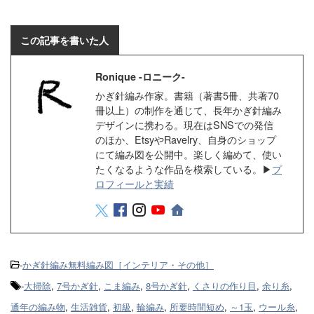
a
w
i
a
c
i
n
t
この記事を書いた人
e
t
e
e
Ronique -ロニーク-
b
t
n
かぎ針編み作家。書籍（著書5冊、共著70
o
e
a
冊以上）の制作を通じて、長年かぎ針編み
デザインに携わる。現在はSNSでの発信
o
r
のほか、EtsyやRavelry、自身のショップ
k
にて編み図を公開中。楽しく編めて、使い
たくなるような作品を模索している。▶
プ
ロフィールと実績
-
かぎ針編み無料編み図［インテリア・その他］
-
大掃除
,
7号かぎ針
,
こま編み
,
8号かぎ針
,
くさりの作り目
,
余り糸
,
通年の編み物
,
生活雑貨
,
初級
,
輪編み
,
所要時間短め
,
～1玉
,
ウール糸
,