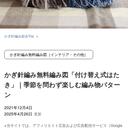
かぎ針編み総合Top
>
【全123種】かぎ針編みの無料編み図・フリーパターン集｜初心者向けの小
物からバッグまで
かぎ針編み無料編み図［インテリア・その他］
>
かぎ針編み無料編み図［インテリア・その他］
>
かぎ針編み無料編み図「付け替え式はたき」｜季節を問わず楽しむ編み物パ
かぎ針編み無料編み図「付け替え式はた
ターン
き」｜季節を問わず楽しむ編み物パター
ン
2021年12月4日
2025年4月26日
※当サイトでは、アフィリエイト広告および広告配信サービス（Google