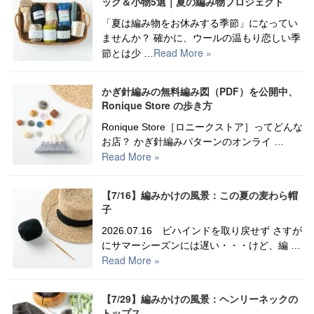
ッグ＆小物5選｜夏の編み物プロジェクト
「夏は編み物をお休みする季節」になってい
ませんか？ 確かに、ウールの温もり恋しい季
Read More »
節とは少 …
かぎ針編みの無料編み図（PDF）を公開中、
Ronique Store の歩き方
Ronique Store［ロニークストア］ってどんな
お店？ かぎ針編みパターンのオンライ …
Read More »
【7/16】編みかけの風景：この夏の麦わら帽
子
2026.07.16 ビハインドを取り戻せず さすが
にサマーシーズンには遅い・・・けど、編 …
Read More »
【7/29】編みかけの風景：ヘンリーネックの
トップス